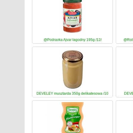
@Podravka Ajvar łagodny 195g /12/
@Role
DEVELEY musztarda 350g delikatesowa /10
DEVE