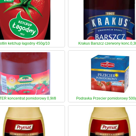
otlin ketchup łagodny 450g/10
Krakus Barszcz czerwony konc.0,3
ER koncentrat pomidorowy 0,9l/8
Podravka Przecier pomidorowy 500