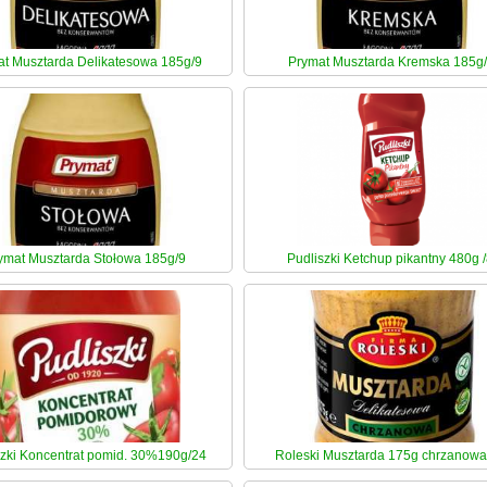
t Musztarda Delikatesowa 185g/9
Prymat Musztarda Kremska 185g
ymat Musztarda Stołowa 185g/9
Pudliszki Ketchup pikantny 480g /
szki Koncentrat pomid. 30%190g/24
Roleski Musztarda 175g chrzanowa