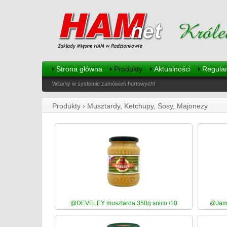
Strona główna
Produkty
Aktualności
Regula
Witamy w systemie zamówień hurtowych!
Produkty › Musztardy, Ketchupy, Sosy, Majonezy
@DEVELEY musztarda 350g snico /10
@Jama