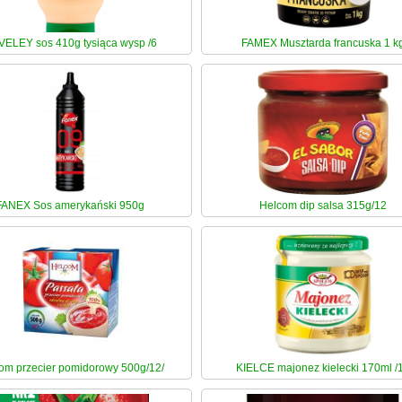
ELEY sos 410g tysiąca wysp /6
FAMEX Musztarda francuska 1 k
FANEX Sos amerykański 950g
Helcom dip salsa 315g/12
om przecier pomidorowy 500g/12/
KIELCE majonez kielecki 170ml /