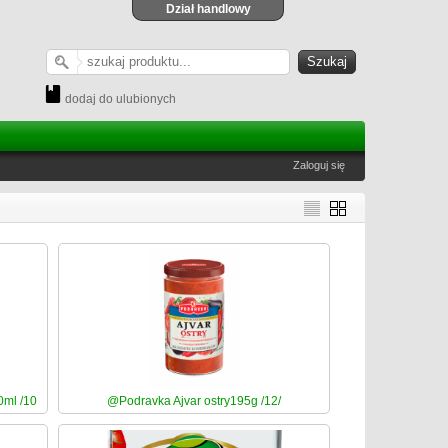
Dział handlowy
dodaj do ulubionych
Zaloguj się
ml /10
@Podravka Ajvar ostry195g /12/