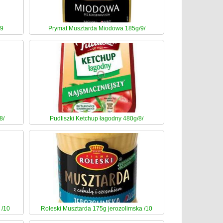
/9
Prymat Musztarda Miodowa 185g/9/
8/
Pudliszki Ketchup łagodny 480g/8/
 /10
Roleski Musztarda 175g jerozolimska /10