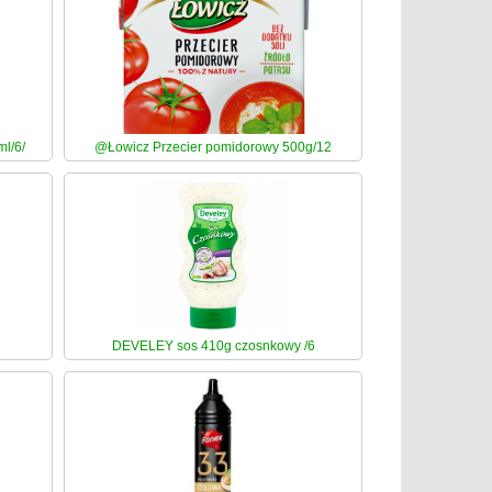
l/6/
@Łowicz Przecier pomidorowy 500g/12
DEVELEY sos 410g czosnkowy /6