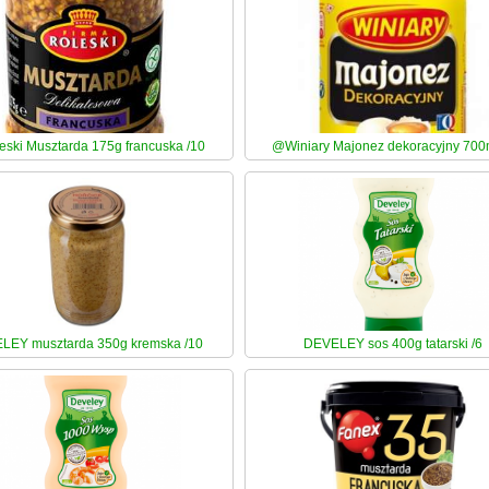
ski Musztarda 175g francuska /10
@Winiary Majonez dekoracyjny 700m
LEY musztarda 350g kremska /10
DEVELEY sos 400g tatarski /6