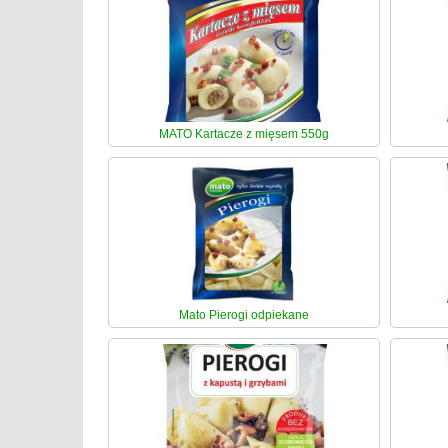
MATO Kartacze z mięsem 550g
Mato Pierogi odpiekane