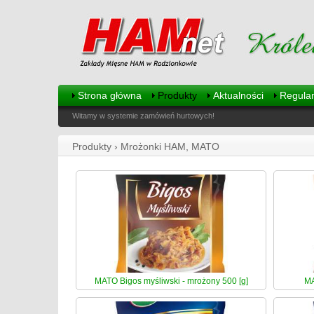
Strona główna
Produkty
Aktualności
Regula
Witamy w systemie zamówień hurtowych!
Produkty › Mrożonki HAM, MATO
MATO Bigos myśliwski - mrożony 500 [g]
MA