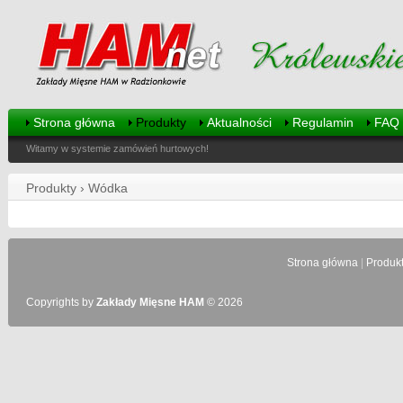
Strona główna
Produkty
Aktualności
Regulamin
FAQ
Witamy w systemie zamówień hurtowych!
Produkty › Wódka
Strona główna
|
Produk
Copyrights by
Zakłady Mięsne HAM
© 2026