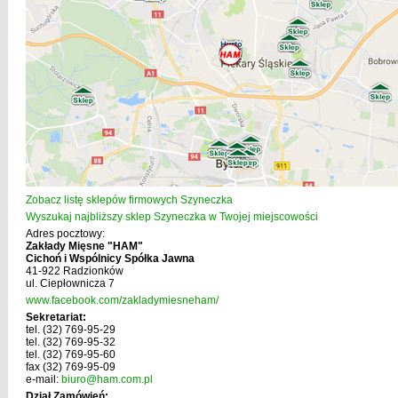
Zobacz listę sklepów firmowych Szyneczka
Wyszukaj najbliższy sklep Szyneczka w Twojej miejscowości
Adres pocztowy:
Zakłady Mięsne "HAM"
Cichoń i Wspólnicy Spółka Jawna
41-922 Radzionków
ul. Ciepłownicza 7
www.facebook.com/zakladymiesneham/
Sekretariat:
tel. (32) 769-95-29
tel. (32) 769-95-32
tel. (32) 769-95-60
fax (32) 769-95-09
e-mail:
biuro@ham.com.pl
Dział Zamówień: