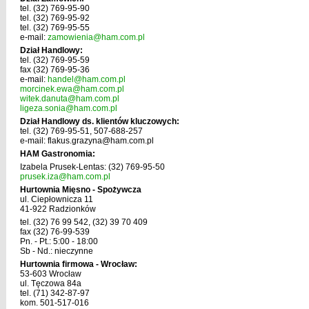
tel. (32) 769-95-90
tel. (32) 769-95-92
tel. (32) 769-95-55
e-mail:
zamowienia@ham.com.pl
Dział Handlowy:
tel. (32) 769-95-59
fax (32) 769-95-36
e-mail:
handel@ham.com.pl
morcinek.ewa@ham.com.pl
witek.danuta@ham.com.pl
ligeza.sonia@ham.com.pl
Dział Handlowy ds. klientów kluczowych:
tel. (32) 769-95-51, 507-688-257
e-mail: flakus.grazyna@ham.com.pl
HAM Gastronomia:
Izabela Prusek-Lentas: (32) 769-95-50
prusek.iza@ham.com.pl
Hurtownia Mięsno - Spożywcza
ul. Ciepłownicza 11
41-922 Radzionków
tel. (32) 76 99 542, (32) 39 70 409
fax (32) 76-99-539
Pn. - Pt.: 5:00 - 18:00
Sb - Nd.: nieczynne
Hurtownia firmowa - Wrocław:
53-603 Wrocław
ul. Tęczowa 84a
tel. (71) 342-87-97
kom. 501-517-016