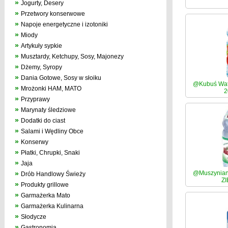
»
Jogurty, Desery
»
Przetwory konserwowe
»
Napoje energetyczne i izotoniki
»
Miody
»
Artykuły sypkie
»
Musztardy, Ketchupy, Sosy, Majonezy
»
Dżemy, Syropy
»
Dania Gotowe, Sosy w słoiku
@Kubuś Wate
»
Mrożonki HAM, MATO
2
»
Przyprawy
»
Marynaty śledziowe
»
Dodatki do ciast
»
Salami i Wędliny Obce
»
Konserwy
»
Płatki, Chrupki, Snaki
»
Jaja
»
@Muszyniank
Drób Handlowy Świeży
Z
»
Produkty grillowe
»
Garmażerka Mato
»
Garmażerka Kulinarna
»
Słodycze
»
Gastronomia