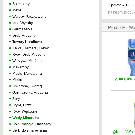
»
Salcesony
1 paleta = 1296 
»
Metki
następny produk
»
Wyroby Paczkowane
»
Inne Wyroby
Produkty › W
»
Garmażerka
»
Drób Mrożony
»
Towary Handlowe
»
Kawa, Herbata, Kakao
»
Ryby, Drób Mrożony
»
Warzywa Mrożone
»
Makarony
»
Masło, Margaryna
»
@Jurajska w
Mleko
»
Śmietana, Twaróg
»
Garmażerka Mrożona
»
Sery
»
Frytki, Pizze
»
Ryby Wędzone
»
Wody Mineralne
»
Soki, Napoje, Oranżady
»
Serki do smarowania
@Kubuś Water