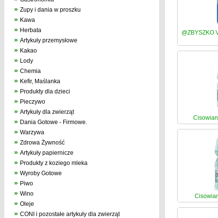
»
Zupy i dania w proszku
»
Kawa
»
Herbata
@ZBYSZKO Ver
»
Artykuły przemysłowe
»
Kakao
»
Lody
»
Chemia
»
Kefir, Maślanka
»
Produkty dla dzieci
»
Pieczywo
»
Artykuły dla zwierząt
Cisowiank
»
Dania Gotowe - Firmowe.
»
Warzywa
»
Zdrowa Żywność
»
Artykuły papiernicze
»
Produkty z koziego mleka
»
Wyroby Gotowe
»
Piwo
»
Wino
Cisowian
»
Oleje
»
CONI i pozostałe artykuły dla zwierząt