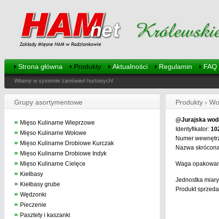
Strona główna
Produkty
Aktualności
Regulamin
FAQ
Witamy w systemie zamówień hurtowych!
Grupy asortymentowe
Produkty › Wo
@Jurajska woda 
»
Mięso Kulinarne Wieprzowe
Identyfikator:
10
»
Mięso Kulinarne Wołowe
Numer wewnętr
»
Mięso Kulinarne Drobiowe Kurczak
Nazwa skrócona:
»
Mięso Kulinarne Drobiowe Indyk
»
Mięso Kulinarne Cielęce
Waga opakowan
»
Kiełbasy
Jednostka miary
»
Kiełbasy grube
Produkt sprzedaw
»
Wędzonki
»
Pieczenie
»
Pasztety i kaszanki