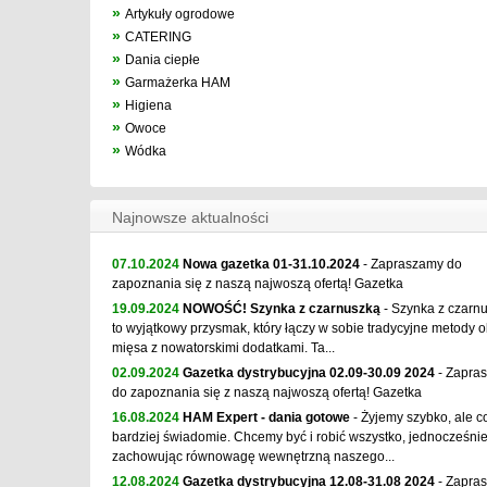
»
Artykuły ogrodowe
»
CATERING
»
Dania ciepłe
»
Garmażerka HAM
»
Higiena
»
Owoce
»
Wódka
Najnowsze aktualności
07.10.2024
Nowa gazetka 01-31.10.2024
- Zapraszamy do
zapoznania się z naszą najwoszą ofertą! Gazetka
19.09.2024
NOWOŚĆ! Szynka z czarnuszką
- Szynka z czarn
to wyjątkowy przysmak, który łączy w sobie tradycyjne metody o
mięsa z nowatorskimi dodatkami. Ta...
02.09.2024
Gazetka dystrybucyjna 02.09-30.09 2024
- Zapra
do zapoznania się z naszą najwoszą ofertą! Gazetka
16.08.2024
HAM Expert - dania gotowe
- Żyjemy szybko, ale c
bardziej świadomie. Chcemy być i robić wszystko, jednocześni
zachowując równowagę wewnętrzną naszego...
12.08.2024
Gazetka dystrybucyjna 12.08-31.08 2024
- Zapra