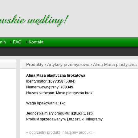
min
FAQ
Kontakt
Produkty › Artykuły przemysłowe › Alma Masa plastyczna
Alma Masa plastyczna brokatowa
Identyfikator:
1077358
(6884)
Numer wewnętrzny:
700349
Nazwa skrócona: Masa plastyczna brok
Waga opakowania: 1kg
Jednostka miary produktu:
sztuki
(1 szt)
Produkt sprzedawany w j.m.: sztuki, kilogramy
« poprzedni produkt
|
następny produkt »