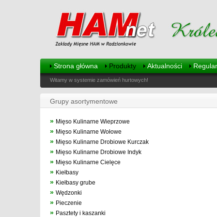
Strona główna
Produkty
Aktualności
Regula
Witamy w systemie zamówień hurtowych!
Grupy asortymentowe
»
Mięso Kulinarne Wieprzowe
»
Mięso Kulinarne Wołowe
»
Mięso Kulinarne Drobiowe Kurczak
»
Mięso Kulinarne Drobiowe Indyk
»
Mięso Kulinarne Cielęce
»
Kiełbasy
»
Kiełbasy grube
»
Wędzonki
»
Pieczenie
»
Pasztety i kaszanki