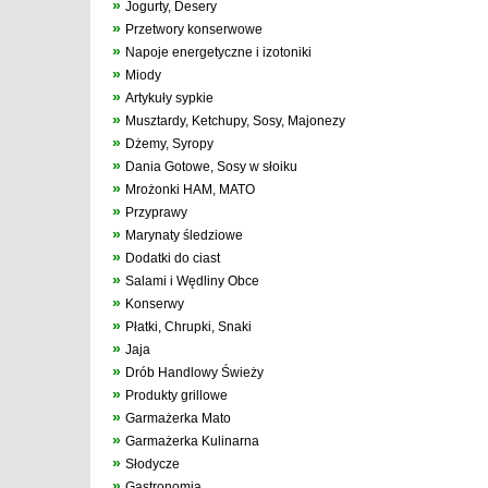
»
Jogurty, Desery
»
Przetwory konserwowe
»
Napoje energetyczne i izotoniki
»
Miody
»
Artykuły sypkie
»
Musztardy, Ketchupy, Sosy, Majonezy
»
Dżemy, Syropy
»
Dania Gotowe, Sosy w słoiku
»
Mrożonki HAM, MATO
»
Przyprawy
»
Marynaty śledziowe
»
Dodatki do ciast
»
Salami i Wędliny Obce
»
Konserwy
»
Płatki, Chrupki, Snaki
»
Jaja
»
Drób Handlowy Świeży
»
Produkty grillowe
»
Garmażerka Mato
»
Garmażerka Kulinarna
»
Słodycze
»
Gastronomia