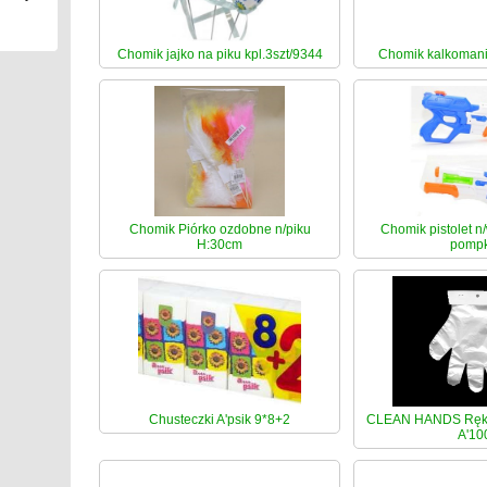
Chomik jajko na piku kpl.3szt/9344
Chomik kalkoman
Chomik Piórko ozdobne n/piku
Chomik pistolet 
H:30cm
pomp
Chusteczki A'psik 9*8+2
CLEAN HANDS Ręka
A'10