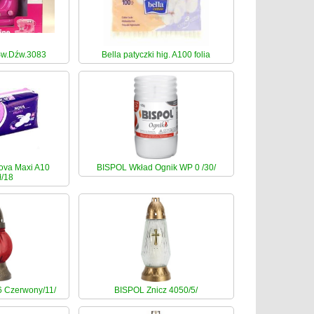
Św.Dźw.3083
Bella patyczki hig. A100 folia
ova Maxi A10
BISPOL Wkład Ognik WP 0 /30/
ł/18
6 Czerwony/11/
BISPOL Znicz 4050/5/