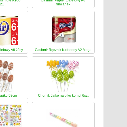
ki higie.A100
Cashmir Papier toaletowy A8
/21
rumianek
letowy A8 żółty
Cashmir Ręcznik kuchenny A2 Mega
/piku 58cm
Chomik Jajko na piku kompl.6szt