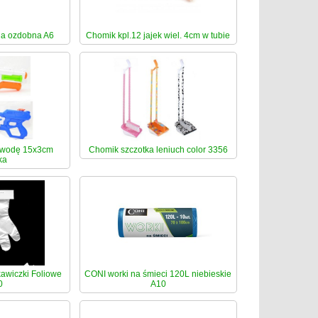
ia ozdobna A6
Chomik kpl.12 jajek wiel. 4cm w tubie
n/wodę 15x3cm
Chomik szczotka leniuch color 3356
ka
wiczki Foliowe
CONI worki na śmieci 120L niebieskie
0
A10