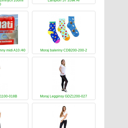
 zimnych 200ml
Lampion ST 359k /4/
0
ny midi A10 /40
Moraj baleriny CDB200-200-2
 1100-018B
Moraj Legginsy GDZ1200-027