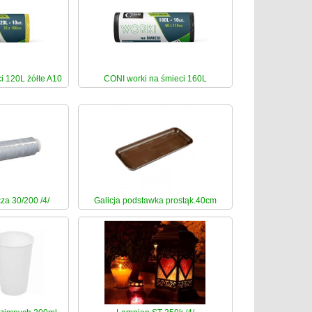
i 120L żółte A10
CONI worki na śmieci 160L
za 30/200 /4/
Galicja podstawka prostąk.40cm