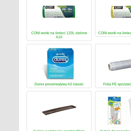
CONI worki na śmieci 120L zielone
CONI worki na śmiec
A10
Durex prezerwatywy A3 classic
Folia PE spożywc