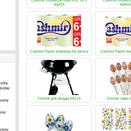
Cashmir chusteczki higie.A10*10 3
Cashmir chustecz
war/24
karton
Cashmir Papier toaletowy A8 zielony
Cashmir Papier toa
uszką
bróbki
Chomik grill okrągły AA274
Chomik Jajka n
szamy
oraz
e
szamy