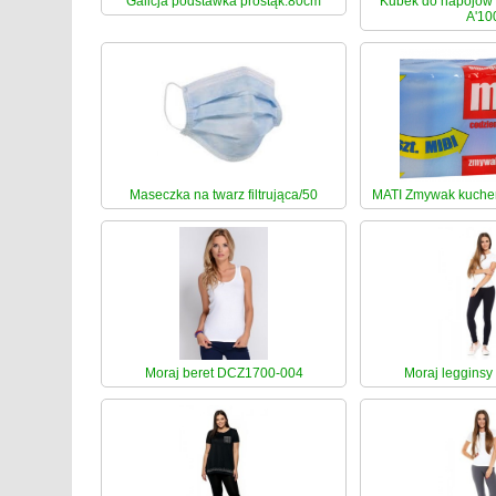
Galicja podstawka prostąk.80cm
Kubek do napojów
A'10
Maseczka na twarz filtrująca/50
MATI Zmywak kuchen
Moraj beret DCZ1700-004
Moraj legginsy