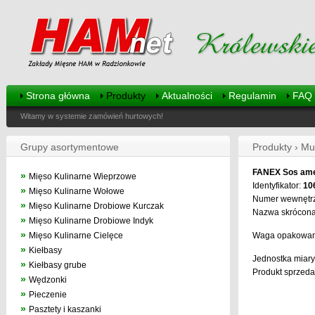
Strona główna
Produkty
Aktualności
Regulamin
FAQ
Witamy w systemie zamówień hurtowych!
Grupy asortymentowe
Produkty › Mu
FANEX Sos ame
»
Mięso Kulinarne Wieprzowe
Identyfikator:
10
»
Mięso Kulinarne Wołowe
Numer wewnętr
»
Mięso Kulinarne Drobiowe Kurczak
Nazwa skrócona
»
Mięso Kulinarne Drobiowe Indyk
»
Mięso Kulinarne Cielęce
Waga opakowan
»
Kiełbasy
Jednostka miary
»
Kiełbasy grube
Produkt sprzedaw
»
Wędzonki
»
Pieczenie
»
Pasztety i kaszanki