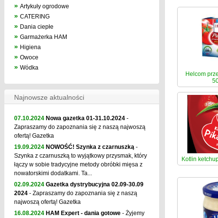
»
Artykuły ogrodowe
»
CATERING
»
Dania ciepłe
»
Garmażerka HAM
»
Higiena
»
Owoce
»
Wódka
Helcom prze
50
Najnowsze aktualności
07.10.2024
Nowa gazetka 01-31.10.2024
-
Zapraszamy do zapoznania się z naszą najwoszą
ofertą! Gazetka
19.09.2024
NOWOŚĆ! Szynka z czarnuszką
-
Szynka z czarnuszką to wyjątkowy przysmak, który
Kotlin ketchu
łączy w sobie tradycyjne metody obróbki mięsa z
nowatorskimi dodatkami. Ta...
02.09.2024
Gazetka dystrybucyjna 02.09-30.09
2024
- Zapraszamy do zapoznania się z naszą
najwoszą ofertą! Gazetka
16.08.2024
HAM Expert - dania gotowe
- Żyjemy