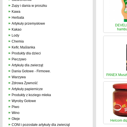
»
Zupy i dania w proszku
»
Kawa
»
Herbata
»
Artykuły przemysłowe
DEVELE
»
hambu
Kakao
»
Lody
»
Chemia
»
Kefir, Maślanka
»
Produkty dla dzieci
»
Pieczywo
»
Artykuły dla zwierząt
»
Dania Gotowe - Firmowe.
FANEX Muszta
»
Warzywa
»
Zdrowa Żywność
»
Artykuły papiernicze
»
Produkty z koziego mleka
»
Wyroby Gotowe
»
Piwo
»
Wino
»
Oleje
Helcom di
»
CONI i pozostałe artykuły dla zwierząt