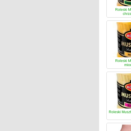
Roleski M
chrz
Roleski M
mio
Roleski Musz