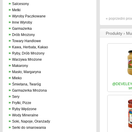
»
Salcesony
»
Metki
»
Wyroby Paczkowane
« poprzedni pro
»
Inne Wyroby
»
Garmażerka
Produkty › Mu
»
Drób Mrożony
»
Towary Handlowe
»
Kawa, Herbata, Kakao
»
Ryby, Drób Mrożony
»
Warzywa Mrożone
»
Makarony
»
Masło, Margaryna
»
Mleko
»
@DEVELEY 
Śmietana, Twaróg
sn
»
Garmażerka Mrożona
»
Sery
»
Frytki, Pizze
»
Ryby Wędzone
»
Wody Mineralne
»
Soki, Napoje, Oranżady
»
Serki do smarowania