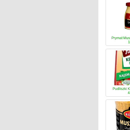
Prymat Mus
1
Pudliszki 
4