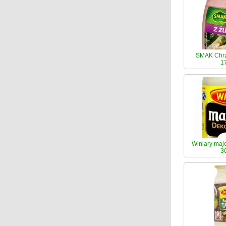
SMAK Chrz
1
Winiary maj
3