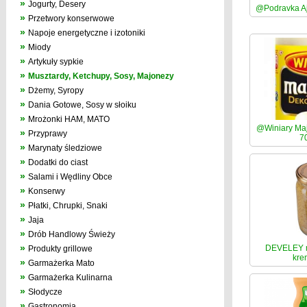
»
Jogurty, Desery
@Podravka Aj
»
Przetwory konserwowe
»
Napoje energetyczne i izotoniki
»
Miody
»
Artykuły sypkie
»
Musztardy, Ketchupy, Sosy, Majonezy
»
Dżemy, Syropy
»
Dania Gotowe, Sosy w słoiku
»
Mrożonki HAM, MATO
@Winiary Maj
»
Przyprawy
7
»
Marynaty śledziowe
»
Dodatki do ciast
»
Salami i Wędliny Obce
»
Konserwy
»
Płatki, Chrupki, Snaki
»
Jaja
»
Drób Handlowy Świeży
»
DEVELEY m
Produkty grillowe
kre
»
Garmażerka Mato
»
Garmażerka Kulinarna
»
Słodycze
»
Gastronomia