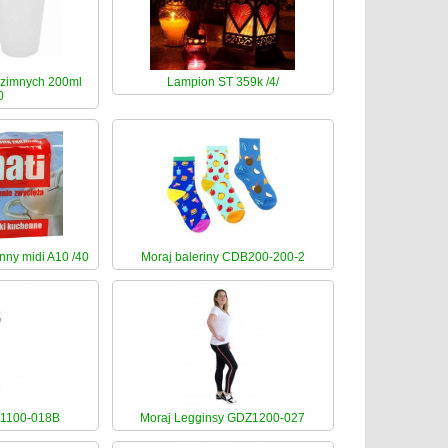
 zimnych 200ml
Lampion ST 359k /4/
0
ny midi A10 /40
Moraj baleriny CDB200-200-2
 1100-018B
Moraj Legginsy GDZ1200-027