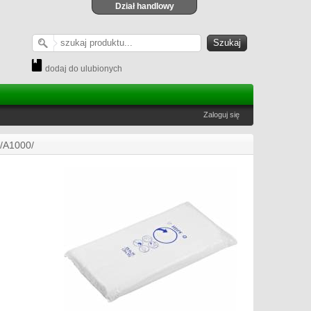
Dział handlowy
dodaj do ulubionych
Zaloguj się
5/A1000/