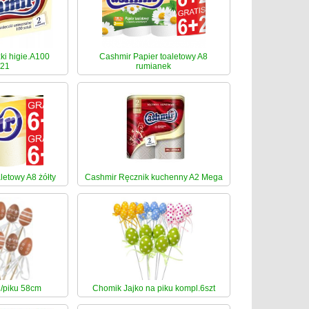
ki higie.A100
Cashmir Papier toaletowy A8
/21
rumianek
letowy A8 żółty
Cashmir Ręcznik kuchenny A2 Mega
/piku 58cm
Chomik Jajko na piku kompl.6szt