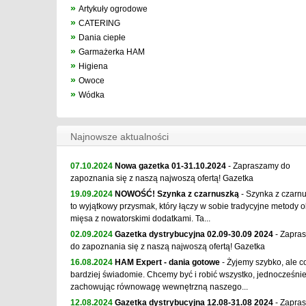
»
Artykuły ogrodowe
»
CATERING
»
Dania ciepłe
»
Garmażerka HAM
»
Higiena
»
Owoce
»
Wódka
Najnowsze aktualności
07.10.2024
Nowa gazetka 01-31.10.2024
- Zapraszamy do
zapoznania się z naszą najwoszą ofertą! Gazetka
19.09.2024
NOWOŚĆ! Szynka z czarnuszką
- Szynka z czarn
to wyjątkowy przysmak, który łączy w sobie tradycyjne metody o
mięsa z nowatorskimi dodatkami. Ta...
02.09.2024
Gazetka dystrybucyjna 02.09-30.09 2024
- Zapra
do zapoznania się z naszą najwoszą ofertą! Gazetka
16.08.2024
HAM Expert - dania gotowe
- Żyjemy szybko, ale c
bardziej świadomie. Chcemy być i robić wszystko, jednocześni
zachowując równowagę wewnętrzną naszego...
12.08.2024
Gazetka dystrybucyjna 12.08-31.08 2024
- Zapra