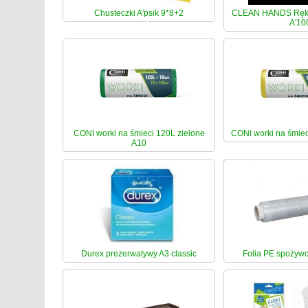
Chusteczki A'psik 9*8+2
CLEAN HANDS Ręka
A'10
CONI worki na śmieci 120L zielone
CONI worki na śmiec
A10
Durex prezerwatywy A3 classic
Folia PE spożywc