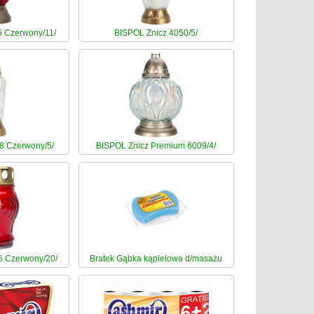
6 Czerwony/11/
BISPOL Znicz 4050/5/
8 Czerwony/5/
BISPOL Znicz Premium 6009/4/
6 Czerwony/20/
Bratek Gąbka kąpielowa d/masażu