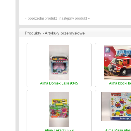
« poprzedni produkt
|
następny produkt »
Produkty › Artykuły przemysłowe
Alma Domek Lalki 9345
Alma klocki 
Alma Lekarz 0379
Alma Masa plas