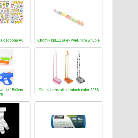
ia ozdobna A6
Chomik kpl.12 jajek wiel. 4cm w tubie
n/wodę 15x3cm
Chomik szczotka leniuch color 3356
ka