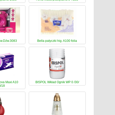
Św.Dźw.3083
Bella patyczki hig. A100 folia
ova Maxi A10
BISPOL Wkład Ognik WP 0 /30/
ł/18