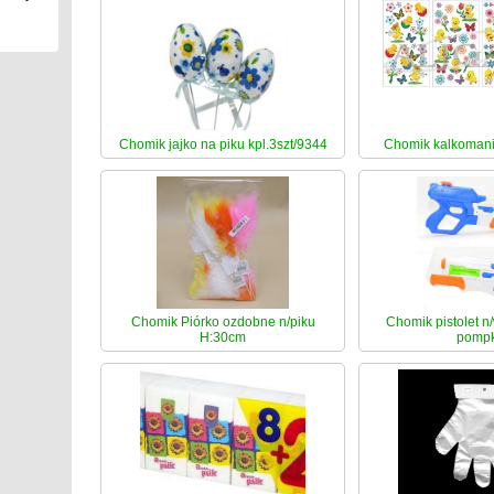
Chomik jajko na piku kpl.3szt/9344
Chomik kalkoman
Chomik Piórko ozdobne n/piku
Chomik pistolet 
H:30cm
pomp