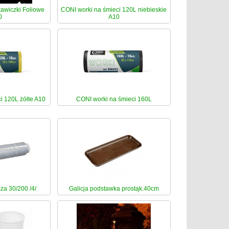
wiczki Foliowe
CONI worki na śmieci 120L niebieskie
0
A10
i 120L żółte A10
CONI worki na śmieci 160L
za 30/200 /4/
Galicja podstawka prostąk.40cm