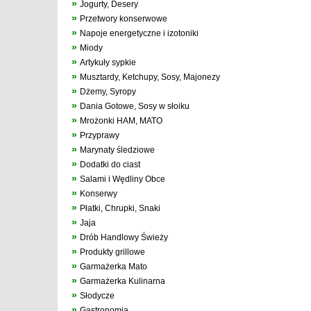
»
Jogurty, Desery
»
Przetwory konserwowe
»
Napoje energetyczne i izotoniki
»
Miody
»
Artykuły sypkie
»
Musztardy, Ketchupy, Sosy, Majonezy
»
Dżemy, Syropy
»
Dania Gotowe, Sosy w słoiku
»
Mrożonki HAM, MATO
»
Przyprawy
»
Marynaty śledziowe
»
Dodatki do ciast
»
Salami i Wędliny Obce
»
Konserwy
»
Płatki, Chrupki, Snaki
»
Jaja
»
Drób Handlowy Świeży
»
Produkty grillowe
»
Garmażerka Mato
»
Garmażerka Kulinarna
»
Słodycze
»
Gastronomia