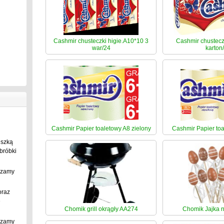
Cashmir chusteczki higie.A10*10 3
Cashmir chustecz
war/24
karton
Cashmir Papier toaletowy A8 zielony
Cashmir Papier toa
uszką
bróbki
szamy
oraz
e
Chomik grill okrągły AA274
Chomik Jajka n
szamy