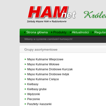
Strona główna
Produkty
Aktualności
Regula
Witamy w systemie zamówień hurtowych!
Grupy asortymentowe
»
Mięso Kulinarne Wieprzowe
»
Mięso Kulinarne Wołowe
»
Mięso Kulinarne Drobiowe Kurczak
»
Mięso Kulinarne Drobiowe Indyk
»
Mięso Kulinarne Cielęce
»
Kiełbasy
»
Kiełbasy grube
»
Wędzonki
»
Pieczenie
»
Pasztety i kaszanki