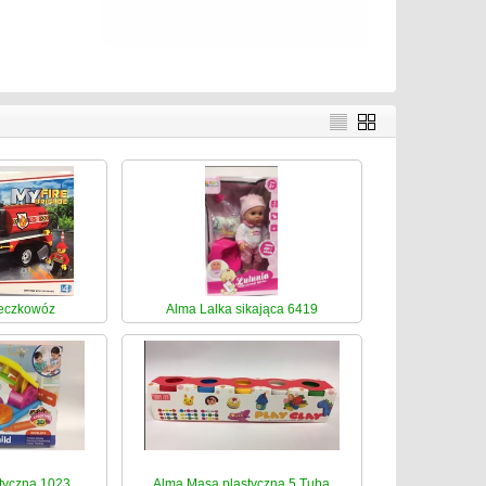
beczkowóz
Alma Lalka sikająca 6419
tyczna 1023
Alma Masa plastyczna 5 Tuba