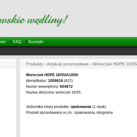
min
FAQ
Kontakt
Produkty › Artykuły przemysłowe › Woreczek HDPE 18/3
Woreczek HDPE 18/35/A1000/
Identyfikator:
1009619
(822)
Numer wewnętrzny:
604672
Nazwa skrócona: woreczki 18/35.
Jednostka miary produktu:
opakowania
(1 opak)
Produkt sprzedawany w j.m.: opakowania, kilogramy