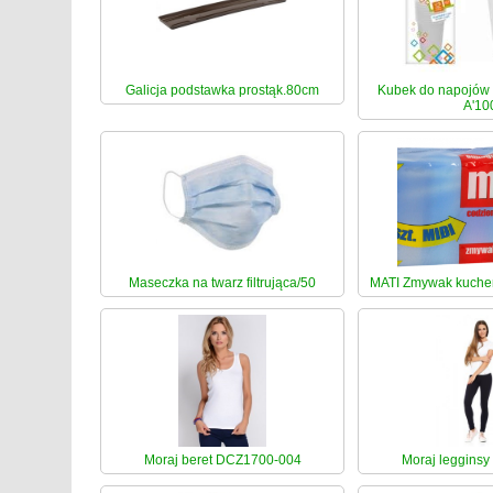
Galicja podstawka prostąk.80cm
Kubek do napojów
A'10
Maseczka na twarz filtrująca/50
MATI Zmywak kuchen
Moraj beret DCZ1700-004
Moraj legginsy