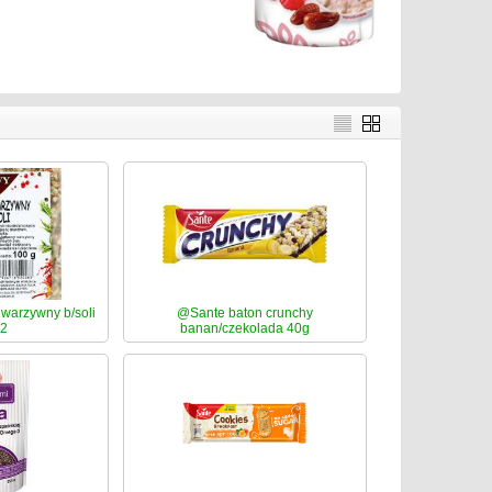
warzywny b/soli
@Sante baton crunchy
12
banan/czekolada 40g