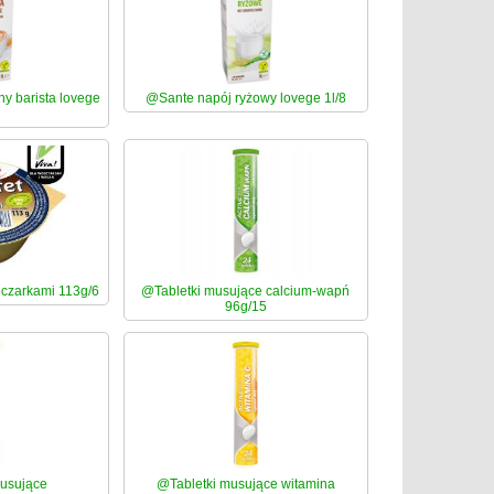
y barista lovege
@Sante napój ryżowy lovege 1l/8
eczarkami 113g/6
@Tabletki musujące calcium-wapń
96g/15
musujące
@Tabletki musujące witamina