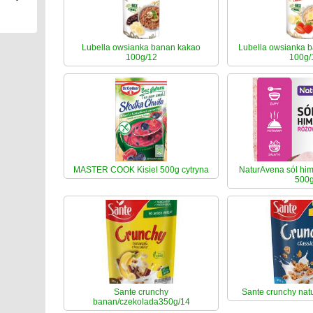
Lubella owsianka banan kakao
Lubella owsianka b
100g/12
100g/
MASTER COOK Kisiel 500g cytryna
NaturAvena sól him
500
Sante crunchy
Sante crunchy nat
banan/czekolada350g/14