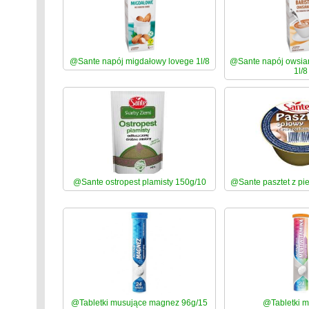
@Sante napój migdałowy lovege 1l/8
@Sante napój owsian
1l/8
@Sante ostropest plamisty 150g/10
@Sante pasztet z pi
@Tabletki musujące magnez 96g/15
@Tabletki 