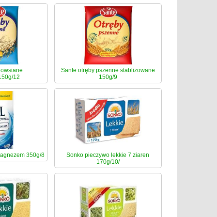
 owsiane
Sante otręby pszenne stablizowane
150g/12
150g/9
 magnezem 350g/8
Sonko pieczywo lekkie 7 ziaren
170g/10/