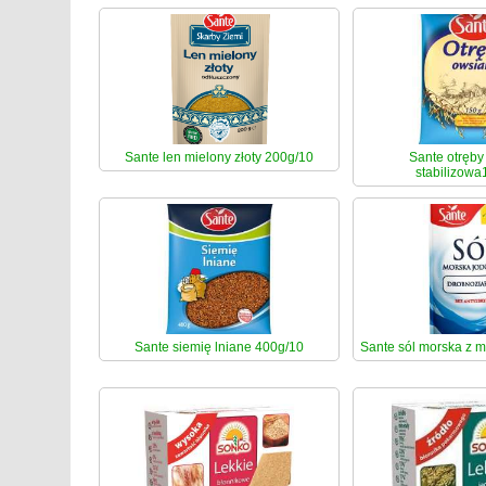
Sante len mielony złoty 200g/10
Sante otręby
stabilizowa
Sante siemię lniane 400g/10
Sante sól morska z