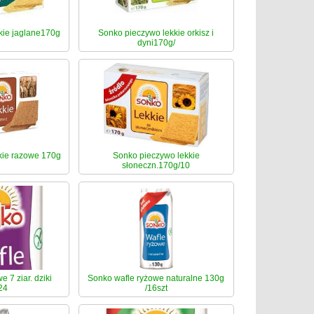
kie jaglane170g
Sonko pieczywo lekkie orkisz i
dyni170g/
kie razowe 170g
Sonko pieczywo lekkie
słoneczn.170g/10
 7 ziar. dziki
Sonko wafle ryżowe naturalne 130g
24
/16szt