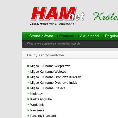
Strona główna
Produkty
Aktualności
Regula
Witamy w systemie zamówień hurtowych!
Grupy asortymentowe
»
Mięso Kulinarne Wieprzowe
»
Mięso Kulinarne Wołowe
»
Mięso Kulinarne Drobiowe Kurczak
»
Mięso Kulinarne Drobiowe Indyk
»
Mięso Kulinarne Cielęce
»
Kiełbasy
»
Kiełbasy grube
»
Wędzonki
»
Pieczenie
»
Pasztety i kaszanki