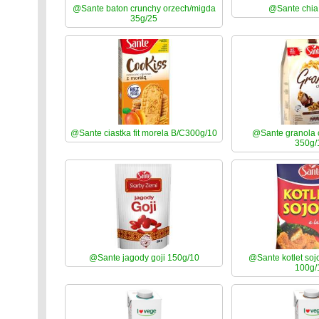
@Sante baton crunchy orzech/migda
@Sante chia
35g/25
@Sante ciastka fit morela B/C300g/10
@Sante granola
350g/
@Sante jagody goji 150g/10
@Sante kotlet so
100g/