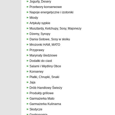
»
Jogurty, Desery
»
Przetwory konserwowe
»
Napoje energetyczne i izotoniki
»
Miody
»
Artykuły sypkie
»
Musztardy, Ketchupy, Sosy, Majonezy
»
Dżemy, Syropy
»
Dania Gotowe, Sosy w słoiku
»
Mrożonki HAM, MATO
»
Przyprawy
»
Marynaty śledziowe
»
Dodatki do ciast
»
Salami i Wędliny Obce
»
Konserwy
»
Płatki, Chrupki, Snaki
»
Jaja
»
Drób Handlowy Świeży
»
Produkty grillowe
»
Garmażerka Mato
»
Garmażerka Kulinarna
»
Słodycze
»
Gastronomia