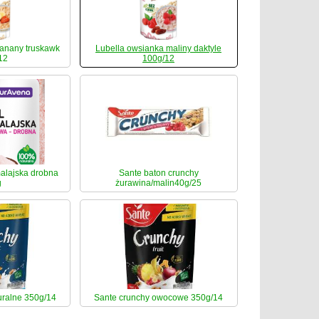
anany truskawk
Lubella owsianka maliny daktyle
12
100g/12
alajska drobna
Sante baton crunchy
g
żurawina/malin40g/25
uralne 350g/14
Sante crunchy owocowe 350g/14