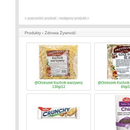
« poprzedni produkt
|
następny produkt »
Produkty › Zdrowa Żywność
@Orzeszek Kuchcik warzywny
@Orzeszek Kuchcik 
130g/12
60g/