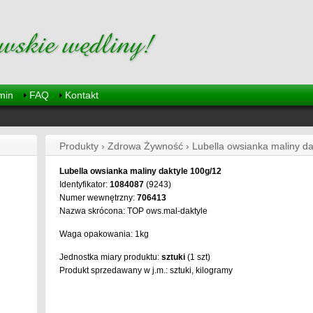
min
FAQ
Kontakt
Produkty › Zdrowa Żywność › Lubella owsianka maliny da
Lubella owsianka maliny daktyle 100g/12
Identyfikator:
1084087
(9243)
Numer wewnętrzny:
706413
Nazwa skrócona: TOP ows.mal-daktyle
Waga opakowania: 1kg
Jednostka miary produktu:
sztuki
(1 szt)
Produkt sprzedawany w j.m.: sztuki, kilogramy