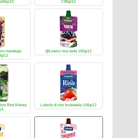
na96g/15
C96g/15
ton marakuja
@Łowicz mus tarta 100g/12
0g/12
loro.Red Kidney
Lubella di riso truskawka 100g/12
14