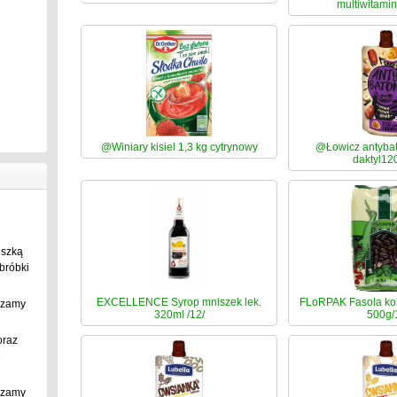
multiwitami
@Winiary kisiel 1,3 kg cytrynowy
@Łowicz antyba
daktyl12
uszką
bróbki
EXCELLENCE Syrop mniszek lek.
FLoRPAK Fasola ko
szamy
320ml /12/
500g/
oraz
e
szamy