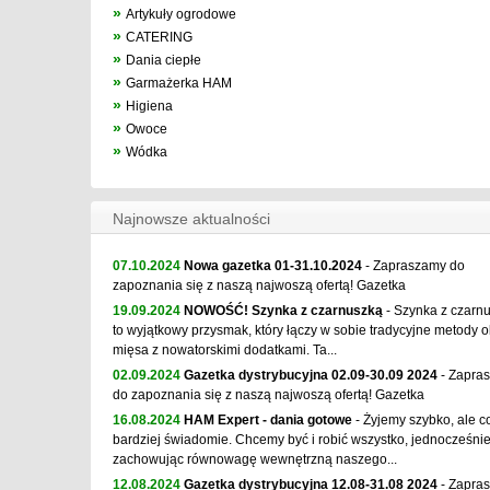
»
Artykuły ogrodowe
»
CATERING
»
Dania ciepłe
»
Garmażerka HAM
»
Higiena
»
Owoce
»
Wódka
Najnowsze aktualności
07.10.2024
Nowa gazetka 01-31.10.2024
- Zapraszamy do
zapoznania się z naszą najwoszą ofertą! Gazetka
19.09.2024
NOWOŚĆ! Szynka z czarnuszką
- Szynka z czarn
to wyjątkowy przysmak, który łączy w sobie tradycyjne metody o
mięsa z nowatorskimi dodatkami. Ta...
02.09.2024
Gazetka dystrybucyjna 02.09-30.09 2024
- Zapra
do zapoznania się z naszą najwoszą ofertą! Gazetka
16.08.2024
HAM Expert - dania gotowe
- Żyjemy szybko, ale c
bardziej świadomie. Chcemy być i robić wszystko, jednocześni
zachowując równowagę wewnętrzną naszego...
12.08.2024
Gazetka dystrybucyjna 12.08-31.08 2024
- Zapra