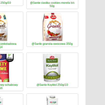
 250g/10
@Sante ciastka cookies morela b/c
50g
 czekoladowa
@Sante granola owocowa 350g
14
jowy schabowy
@Sante Ksylitol 250g/10
16